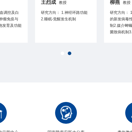
王烈成
柳燕
教授
教授
研究方向： 1.神经环路功能
研究方向： 1.媒介蜱螨传播
肿瘤免疫与
2.睡眠-觉醒发生机制
的新发病毒
细胞发育及功能
制2.媒介蜱
菌致病机制3
原学及反向