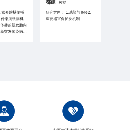
都建
张智
教授
研究方向： 1.感染与免疫2.
研究方向： 1.疼痛
性传染病致病机
重要器官保护及机制
（抑郁和
螨传播的新发胞内
的神经机
.新突发传染病病
织/器官
病原学研究
3.调控
物理刺激
和磁刺激