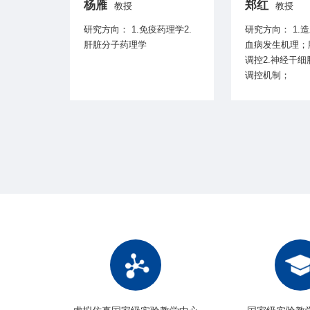
杨雁
郑红
教授
教授
研究方向： 1.免疫药理学2.
研究方向： 1.造血调控及白
伤3.间充
肝脏分子药理学
血病发生机理；
调控2.神经干
调控机制；