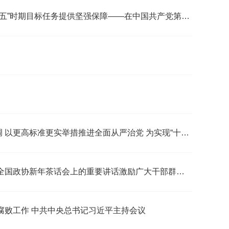
以更高标准、更实举措推进全面从严治党 为实现“十五五”时期目标任务提供坚强保障——在中国共产党第二十届中央纪律检查委员会第五次全体会议上的工作报告
习近平在二十届中央纪委五次全会上发表重要讲话强调 以更高标准更实举措推进全面从严治党 为实现“十五五”时期目标任务提供坚强保障
以实干成就伟业 以创新赢得未来——习近平总书记在全国政协新年茶话会上的重要讲话激励广大干部群众勠力同心昂扬奋进
腐败工作 中共中央总书记习近平主持会议