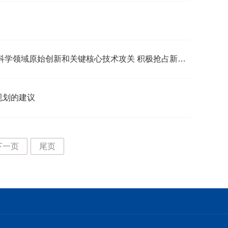
省委省政府举办第三场日新：江淮科创沙龙 加强生命科学领域原始创新和关键核心技术攻关 积极抢占新赛道培育新业态塑造新优势 梁言顺主持 王清宪参加
规划的建议
下一页
尾页