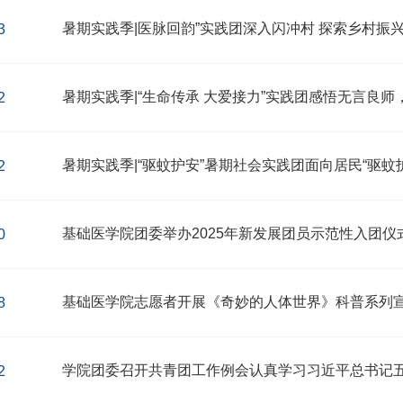
暑期实践季|医脉回韵”实践团深入闪冲村 探索乡村振
3
暑期实践季|“生命传承 大爱接力”实践团感悟无言良
2
暑期实践季|“驱蚊护安”暑期社会实践团面向居民“驱蚊
2
基础医学院团委举办2025年新发展团员示范性入团仪
0
基础医学院志愿者开展《奇妙的人体世界》科普系列
8
学院团委召开共青团工作例会认真学习习近平总书记
2