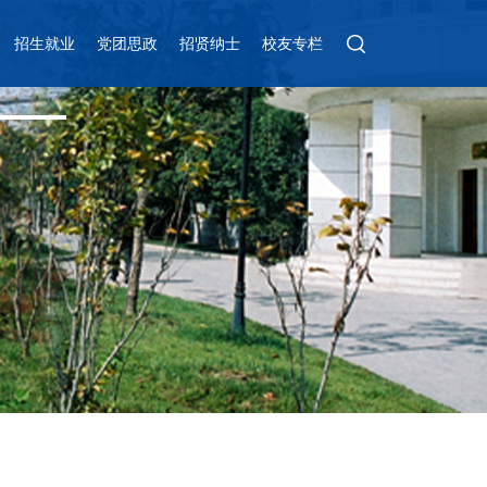
招生就业
党团思政
招贤纳士
校友专栏