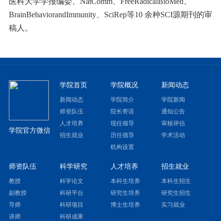
医科大学学报编委、NatComm、FreeRadicalBioMed、
BrainBehaviorandImmunity、SciRep等10 余种SCI源期刊的审
稿人。
学院首页
学院概况
新闻动态
新闻动态
学院简介
学院新闻
师资队伍
院长寄语
通知公告
人才培养
现任领导
审核评估
学院官方微信
招生就业
历任领导
学术活动
机构设置
师资队伍
科学研究
人才培养
招生就业
教授
科学论文
本科生培养
本科生招生
副教授
科研平台
研究生培养
研究生招生
导师
科研项目
博士生培养
实习就业
讲师
科研成果