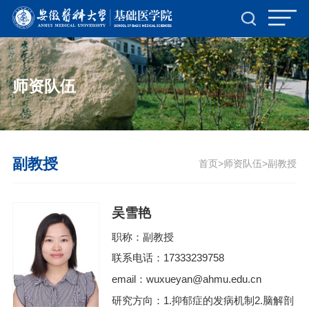
师资队伍
副教授
首页
师资队伍
副教授
>
>
吴雪艳
职称：副教授
联系电话：17333239758
email：wuxueyan@ahmu.edu.cn
研究方向：1.抑郁症的发病机制2.脑解剖