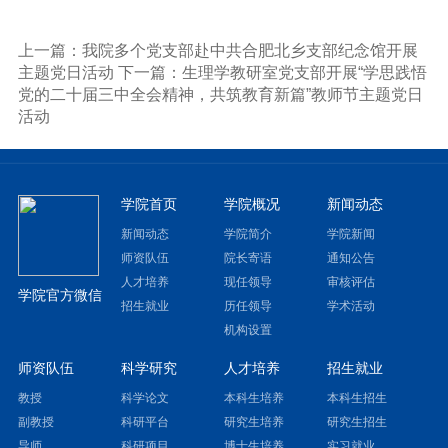
上一篇：我院多个党支部赴中共合肥北乡支部纪念馆开展
主题党日活动
下一篇：生理学教研室党支部开展“学思践悟
党的二十届三中全会精神，共筑教育新篇”教师节主题党日
活动
学院首页
学院概况
新闻动态
新闻动态
学院简介
学院新闻
师资队伍
院长寄语
通知公告
人才培养
现任领导
审核评估
学院官方微信
招生就业
历任领导
学术活动
机构设置
师资队伍
科学研究
人才培养
招生就业
教授
科学论文
本科生培养
本科生招生
副教授
科研平台
研究生培养
研究生招生
导师
科研项目
博士生培养
实习就业