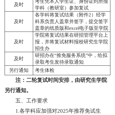
考生凭本人学生证、身份证到所报
及时
学科（教研室）参加复试
各
学科
将复试结果
（
附件
2
）经学
及时
科系负责人盖章并签字，提交签字
盖章的纸质版和
excel
电子版至学院
学院
将复试结果在研招管理平台上
及时
报，并将复试材料报校研究生学院
招生办
研招办在
“推免服务系统”中，给拟
及时
录取考生发待录取通知
另行通知
考生体检
注：二轮复试时间安排，由研究生学院
另行通知。
五、工作要求
1.
各
学科
应加强对
202
5
年推荐免试生