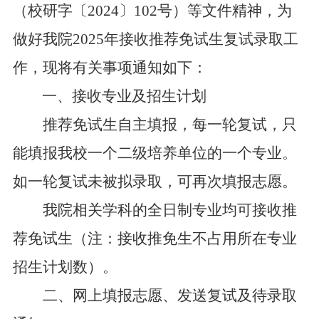
（
校
研字〔
2024
〕
102
号）
等文件精神，为
做好我
院
202
5
年接收推荐免试生复试录取工
作，现将有关事项通知如下：
一、接收专业及招生计划
推荐免试生
自
主
填报，每一轮复试，只
能填报我校一个二级培养单位的一个专业。
如一轮复试未被拟录取，可再次填报志愿。
我
院相关学科
的
全日制
专业均可接收推
荐免试生（注：接收推免生不占用所在专业
招生计划数）。
二、
网上填报志愿、发送复试及待录取