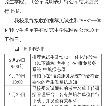
究生学院。
《公示说明表》待公示结束后另
行上报。
我校最终接收的推荐免试生和
“
5+3
”一体
化转段生名单将在研究生学院网站公示
10
个
工作日。
四、时间安排
推荐免试生及
“
5+3
”一体化转段生
9
月
29
日
（以下简称“考生”）在“推免服务
9
:00
前
系统”中填报志愿
9
月
29
日
研招办在
“推免服务系统”中给符合
1
0
:
0
0
要求的考生发复试通知
已接受复试通知的考生名单上传研
9
月
29
日
招管理平台，各有关培养单位自行
下载，并发至有关学科