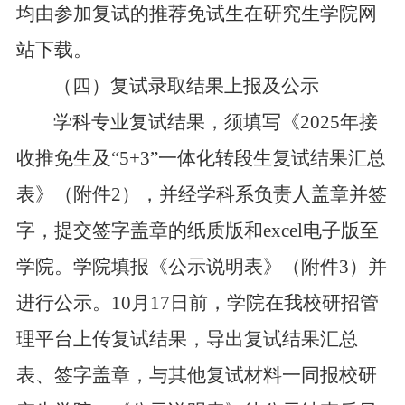
均由参加复试的
推荐免试生
在研究生学院网
站下载。
（四）复试录取结果上报及公示
学科
专业复试结果，须
填写《
2025
年接
收推免生及“
5+3
”一体化转段生复试结果汇总
表》（附件
2
），并经学科系负责人盖章并签
字
，
提交签字盖章的纸质版和
excel
电子版至
学院。学院
填报《公示说明表》（附件
3
）
并
进行公示
。
10
月
17
日前，
学院
在我校研招管
理平台上传复试结果，导出复试结果汇总
表、签字盖章，
与其
他
复试材料一同报校研