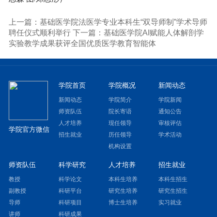
上一篇：基础医学院法医学专业本科生“双导师制”学术导师
聘任仪式顺利举行
下一篇：基础医学院AI赋能人体解剖学
实验教学成果获评全国优质医学教育智能体
学院首页
学院概况
新闻动态
新闻动态
学院简介
学院新闻
师资队伍
院长寄语
通知公告
人才培养
现任领导
审核评估
学院官方微信
招生就业
历任领导
学术活动
机构设置
师资队伍
科学研究
人才培养
招生就业
教授
科学论文
本科生培养
本科生招生
副教授
科研平台
研究生培养
研究生招生
导师
科研项目
博士生培养
实习就业
讲师
科研成果