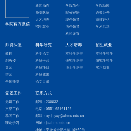
新闻动态
学院简介
学院新闻
师资队伍
院长寄语
通知公告
人才培养
现任领导
审核评估
学院官方微信
招生就业
历任领导
学术活动
机构设置
师资队伍
科学研究
人才培养
招生就业
教授
科学论文
本科生培养
本科生招生
副教授
科研平台
研究生培养
研究生招生
导师
科研项目
博士生培养
实习就业
讲师
科研成果
全体师资
论文目录
党团工作
联系方式
党建工作
邮编：230032
支部工作
电话：0551-65161126
群团工作
邮箱：aydjcyxy@ahmu.edu.cn
理论学习
网址：
jc.ahmu.edu.cn
地址：安徽省合肥市梅山路69号